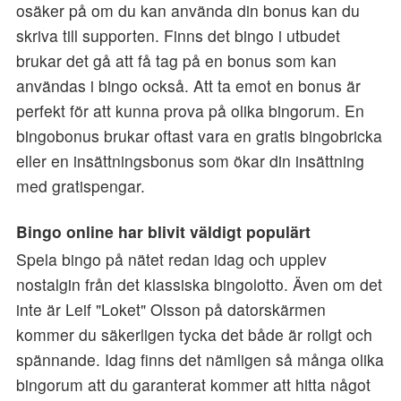
osäker på om du kan använda din bonus kan du
skriva till supporten. Finns det bingo i utbudet
brukar det gå att få tag på en bonus som kan
användas i bingo också. Att ta emot en bonus är
perfekt för att kunna prova på olika bingorum. En
bingobonus brukar oftast vara en gratis bingobricka
eller en insättningsbonus som ökar din insättning
med gratispengar.
Bingo online har blivit väldigt populärt
Spela bingo på nätet redan idag och upplev
nostalgin från det klassiska bingolotto. Även om det
inte är Leif "Loket" Olsson på datorskärmen
kommer du säkerligen tycka det både är roligt och
spännande. Idag finns det nämligen så många olika
bingorum att du garanterat kommer att hitta något