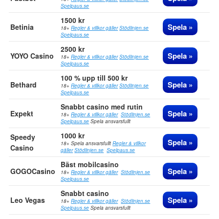
Spelpaus.se
1500 kr
Spela »
Betinia
18+
Regler & villkor gäller
Stödlinjen.se
Spelpaus.se
2500 kr
Spela »
YOYO Casino
18+
Regler & villkor gäller
Stödlinjen.se
Spelpaus.se
100 % upp till 500 kr
Spela »
Bethard
18+
Regler & villkor gäller
Stödlinjen.se
Spelpaus.se
Snabbt casino med rutin
Spela »
Expekt
18+
Regler & villkor gäller
Stödlinjen.se
Spelpaus.se
Spela ansvarsfullt
1000 kr
Speedy
Spela »
18+
Spela ansvarsfullt
Regler & villkor
Casino
gäller
Stödlinjen.se
Spelpaus.se
Bäst mobilcasino
Spela »
GOGOCasino
18+
Regler & villkor gäller
Stödlinjen.se
Spelpaus.se
Snabbt casino
Spela »
Leo Vegas
18+
Regler & villkor gäller
Stödlinjen.se
Spelpaus.se
Spela ansvarsfullt